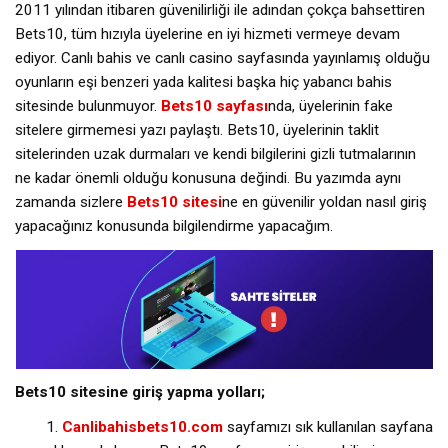
2011 yılından itibaren güvenilirliği ile adından çokça bahsettiren
Bets10, tüm hızıyla üyelerine en iyi hizmeti vermeye devam
ediyor. Canlı bahis ve canlı casino sayfasında yayınlamış olduğu
oyunların eşi benzeri yada kalitesi başka hiç yabancı bahis
sitesinde bulunmuyor.
Bets10 sayfası
nda, üyelerinin fake
sitelere girmemesi yazı paylaştı. Bets10, üyelerinin taklit
sitelerinden uzak durmaları ve kendi bilgilerini gizli tutmalarının
ne kadar önemli olduğu konusuna değindi. Bu yazımda aynı
zamanda sizlere
Bets10 sitesi
ne en güvenilir yoldan nasıl giriş
yapacağınız konusunda bilgilendirme yapacağım.
Bets10 sitesine giriş yapma yolları;
Canlibahisbets10.com
sayfamızı sık kullanılan sayfana