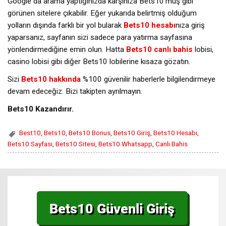
Google da arama yaptığınızda karşınıza Bets10’muş gibi
görünen sitelere çıkabilir. Eğer yukarıda belirtmiş olduğum
yolların dışında farklı bir yol bularak
Bets10 hesabı
nıza giriş
yaparsanız, sayfanın sizi sadece para yatırma sayfasına
yönlendirmediğine emin olun. Hatta
Bets10 canlı bahis
lobisi,
casino lobisi gibi diğer Bets10 lobilerine kısaza gözatın.
Sizi
Bets10 hakkında
%100 güvenilir haberlerle bilgilendirmeye
devam edeceğiz. Bizi takipten ayrılmayın.
Bets10 Kazandırır.
Best10
,
Bets10
,
Bets10 Bonus
,
Bets10 Giriş
,
Bets10 Hesabı
,
Bets10 Sayfası
,
Bets10 Sitesi
,
Bets10 Whatsapp
,
Canlı Bahis