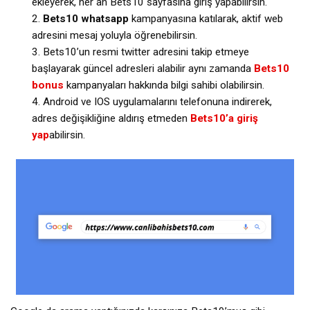
ekleyerek, her an Bets10 sayfasına giriş yapabilirsin.
Bets10 whatsapp
kampanyasına katılarak, aktif web
adresini mesaj yoluyla öğrenebilirsin.
Bets10’un resmi twitter adresini takip etmeye
başlayarak güncel adresleri alabilir aynı zamanda
Bets10
bonus
kampanyaları hakkında bilgi sahibi olabilirsin.
Android ve IOS uygulamalarını telefonuna indirerek,
adres değişikliğine aldırış etmeden
Bets10’a giriş
yap
abilirsin.