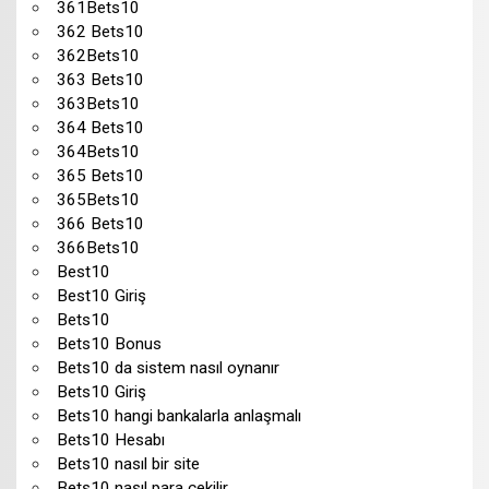
361Bets10
362 Bets10
362Bets10
363 Bets10
363Bets10
364 Bets10
364Bets10
365 Bets10
365Bets10
366 Bets10
366Bets10
Best10
Best10 Giriş
Bets10
Bets10 Bonus
Bets10 da sistem nasıl oynanır
Bets10 Giriş
Bets10 hangi bankalarla anlaşmalı
Bets10 Hesabı
Bets10 nasıl bir site
Bets10 nasıl para çekilir