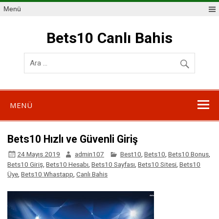
İçeriğe
Menü
geç
Bets10 Canlı Bahis
Canlı Bahis Oynamanın Keyfi Bets10'da Yaşanır!
MENÜ
Bets10 Hızlı ve Güvenli Giriş
24 Mayıs 2019
admin107
Best10
,
Bets10
,
Bets10 Bonus
,
Bets10 Giriş
,
Bets10 Hesabı
,
Bets10 Sayfası
,
Bets10 Sitesi
,
Bets10
Üye
,
Bets10 Whastapp
,
Canlı Bahis