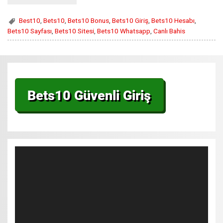
Best10
,
Bets10
,
Bets10 Bonus
,
Bets10 Giriş
,
Bets10 Hesabı
,
Bets10 Sayfası
,
Bets10 Sitesi
,
Bets10 Whatsapp
,
Canlı Bahis
Video
oynatıcı