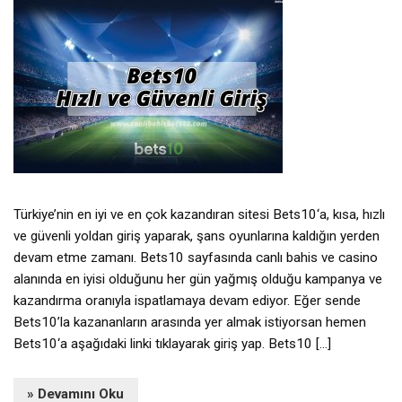
Türkiye’nin en iyi ve en çok kazandıran sitesi Bets10‘a, kısa, hızlı
ve güvenli yoldan giriş yaparak, şans oyunlarına kaldığın yerden
devam etme zamanı. Bets10 sayfasında canlı bahis ve casino
alanında en iyisi olduğunu her gün yağmış olduğu kampanya ve
kazandırma oranıyla ispatlamaya devam ediyor. Eğer sende
Bets10’la kazananların arasında yer almak istiyorsan hemen
Bets10‘a aşağıdaki linki tıklayarak giriş yap. Bets10 […]
» Devamını Oku