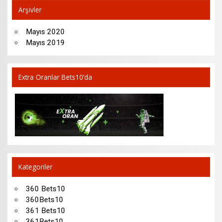
Arşivler
Mayıs 2020
Mayıs 2019
Extra Oranlar Bets10’da
Kategoriler
360 Bets10
360Bets10
361 Bets10
361Bets10