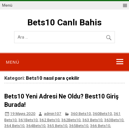
İçeriğe
Menü
geç
Bets10 Canlı Bahis
Canlı Bahis Oynamanın Keyfi Bets10'da Yaşanır!
MENÜ
Kategori:
Bets10 nasıl para çekilir
Bets10 Yeni Adresi Ne Oldu? Best10 Giriş
Burada!
19 Mayıs 2020
admin107
360 Bets10
,
360Bets10
,
361
Bets10
,
361Bets10
,
362 Bets10
,
362Bets10
,
363 Bets10
,
363Bets10
,
364 Bets10
,
364Bets10
,
365 Bets10
,
365Bets10
,
366 Bets10
,