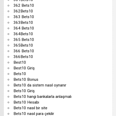
362 Bets10
362Bets10
363 Bets10
363Bets10
364 Bets10
364Bets10
365 Bets10
365Bets10
366 Bets10
366Bets10
Best10
Best10 Giriş
Bets10
Bets10 Bonus
Bets10 da sistem nasıl oynanır
Bets10 Giriş
Bets10 hangi bankalarla anlaşmalı
Bets10 Hesabı
Bets10 nasıl bir site
Bets10 nasıl para çekilir