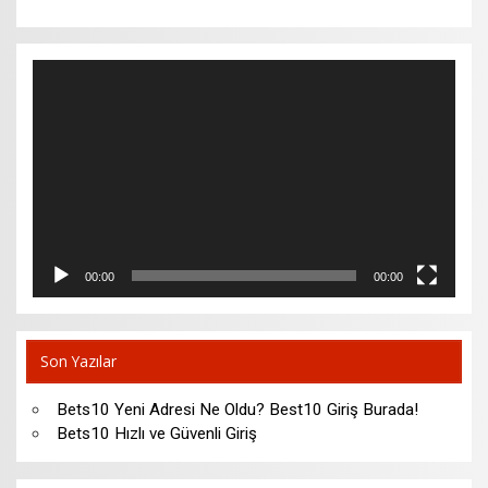
Video
oynatıcı
00:00
00:00
Son Yazılar
Bets10 Yeni Adresi Ne Oldu? Best10 Giriş Burada!
Bets10 Hızlı ve Güvenli Giriş