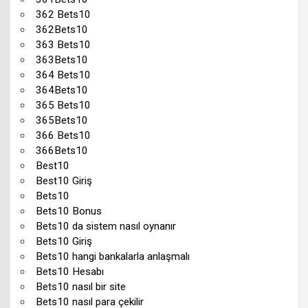
362 Bets10
362Bets10
363 Bets10
363Bets10
364 Bets10
364Bets10
365 Bets10
365Bets10
366 Bets10
366Bets10
Best10
Best10 Giriş
Bets10
Bets10 Bonus
Bets10 da sistem nasıl oynanır
Bets10 Giriş
Bets10 hangi bankalarla anlaşmalı
Bets10 Hesabı
Bets10 nasıl bir site
Bets10 nasıl para çekilir