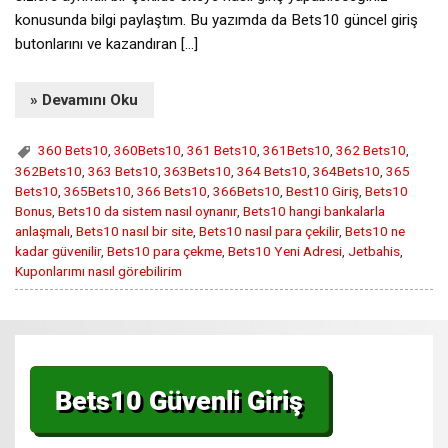
konusunda bilgi paylaştım. Bu yazımda da Bets10 güncel giriş
butonlarını ve kazandıran […]
» Devamını Oku
360 Bets10
,
360Bets10
,
361 Bets10
,
361Bets10
,
362 Bets10
,
362Bets10
,
363 Bets10
,
363Bets10
,
364 Bets10
,
364Bets10
,
365
Bets10
,
365Bets10
,
366 Bets10
,
366Bets10
,
Best10 Giriş
,
Bets10
Bonus
,
Bets10 da sistem nasıl oynanır
,
Bets10 hangi bankalarla
anlaşmalı
,
Bets10 nasıl bir site
,
Bets10 nasıl para çekilir
,
Bets10 ne
kadar güvenilir
,
Bets10 para çekme
,
Bets10 Yeni Adresi
,
Jetbahis
,
Kuponlarımı nasıl görebilirim