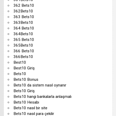
362 Bets10
362Bets10
363 Bets10
363Bets10
364 Bets10
364Bets10
365 Bets10
365Bets10
366 Bets10
366Bets10
Best10
Best10 Giriş
Bets10
Bets10 Bonus
Bets10 da sistem nasıl oynanır
Bets10 Giriş
Bets10 hangi bankalarla anlaşmalı
Bets10 Hesabı
Bets10 nasıl bir site
Bets10 nasıl para çekilir