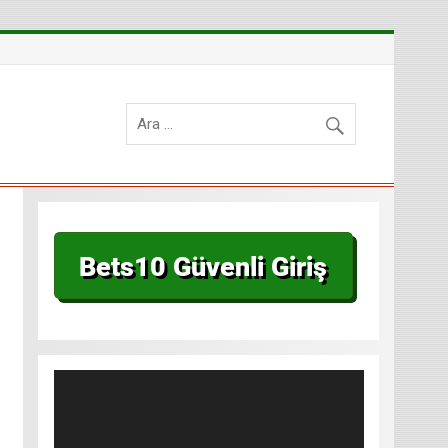
Video
oynatıcı