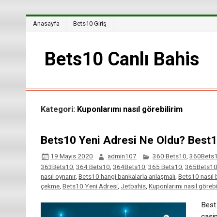
İçeriğe
Anasayfa
Bets10 Giriş
geç
Bets10 Canlı Bahis
Canlı Bahis Oynamanın Keyfi Bets10'd
Kategori:
Kuponlarımı nasıl görebilirim
Bets10 Yeni Adresi Ne Oldu? Best1
19 Mayıs 2020
admin107
360 Bets10
,
360Bets
363Bets10
,
364 Bets10
,
364Bets10
,
365 Bets10
,
365Bets1
nasıl oynanır
,
Bets10 hangi bankalarla anlaşmalı
,
Bets10 nasıl b
çekme
,
Bets10 Yeni Adresi
,
Jetbahis
,
Kuponlarımı nasıl görebi
Best1
casin