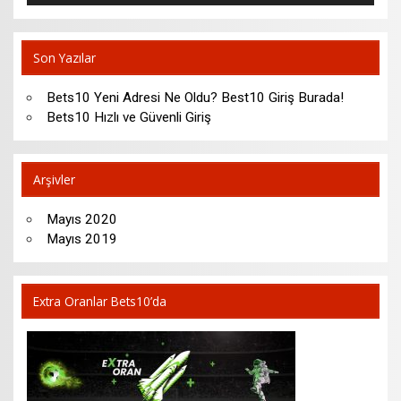
Son Yazılar
Bets10 Yeni Adresi Ne Oldu? Best10 Giriş Burada!
Bets10 Hızlı ve Güvenli Giriş
Arşivler
Mayıs 2020
Mayıs 2019
Extra Oranlar Bets10’da