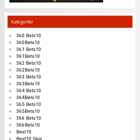
Kategoriler
360 Bets10
360Bets10
361 Bets10
361Bets10
362 Bets10
362Bets10
363 Bets10
363Bets10
364 Bets10
364Bets10
365 Bets10
365Bets10
366 Bets10
366Bets10
Best10
Best10 Giriş