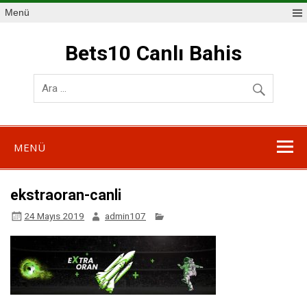
İçeriğe
Menü
geç
Bets10 Canlı Bahis
Canlı Bahis Oynamanın Keyfi Bets10'da Yaşanır!
MENÜ
ekstraoran-canli
24 Mayıs 2019
admin107